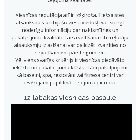
ceļojuma kvalitātei.
Viesnīcas reputācija arī ir izšķiroša. Tiešsaistes
atsauksmes un bijušo viesu viedokļi var sniegt
noderīgu informāciju par naktsmītnes un
pakalpojumu kvalitāti. Laika veltīšana citu ceļotāju
atsauksmju izlasīšanai var palīdzēt izvairīties no
nepatīkamiem pārsteigumiem.
Vēl viens svarīgs kritērijs ir viesnīcas piedāvāto
iekārtu un pakalpojumu klāsts. Tādi pakalpojumi
kā baseini, spa, restorāni vai fitnesa centri var
ievērojami papildināt ceļojuma pieredzi.
12 labākās viesnīcas pasaulē