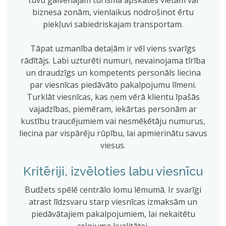
tuvu galvenajām tūrisma apskates vietām vai
biznesa zonām, vienlaikus nodrošinot ērtu
piekļuvi sabiedriskajam transportam.
Tāpat uzmanība detaļām ir vēl viens svarīgs
rādītājs. Labi uzturēti numuri, nevainojama tīrība
un draudzīgs un kompetents personāls liecina
par viesnīcas piedāvāto pakalpojumu līmeni.
Turklāt viesnīcas, kas ņem vērā klientu īpašās
vajadzības, piemēram, iekārtas personām ar
kustību traucējumiem vai nesmēķētāju numurus,
liecina par vispārēju rūpību, lai apmierinātu savus
viesus.
Kritēriji, izvēloties labu viesnīcu
Budžets spēlē centrālo lomu lēmumā. Ir svarīgi
atrast līdzsvaru starp viesnīcas izmaksām un
piedāvātajiem pakalpojumiem, lai nekaitētu